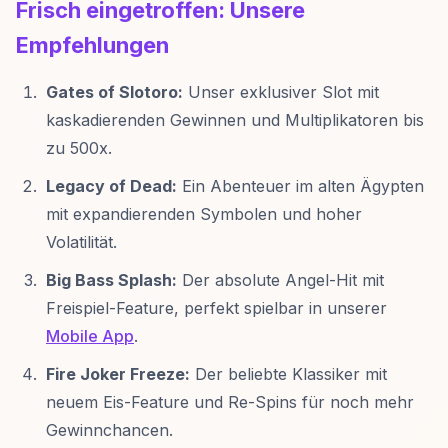
Frisch eingetroffen: Unsere
Empfehlungen
Gates of Slotoro:
Unser exklusiver Slot mit
kaskadierenden Gewinnen und Multiplikatoren bis
zu 500x.
Legacy of Dead:
Ein Abenteuer im alten Ägypten
mit expandierenden Symbolen und hoher
Volatilität.
Big Bass Splash:
Der absolute Angel-Hit mit
Freispiel-Feature, perfekt spielbar in unserer
Mobile App
.
Fire Joker Freeze:
Der beliebte Klassiker mit
neuem Eis-Feature und Re-Spins für noch mehr
Gewinnchancen.