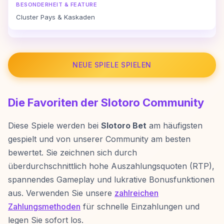
Cluster Pays & Kaskaden
NEUE SPIELE SPIELEN
Die Favoriten der Slotoro Community
Diese Spiele werden bei
Slotoro Bet
am häufigsten
gespielt und von unserer Community am besten
bewertet. Sie zeichnen sich durch
überdurchschnittlich hohe Auszahlungsquoten (RTP),
spannendes Gameplay und lukrative Bonusfunktionen
aus. Verwenden Sie unsere
zahlreichen
Zahlungsmethoden
für schnelle Einzahlungen und
legen Sie sofort los.