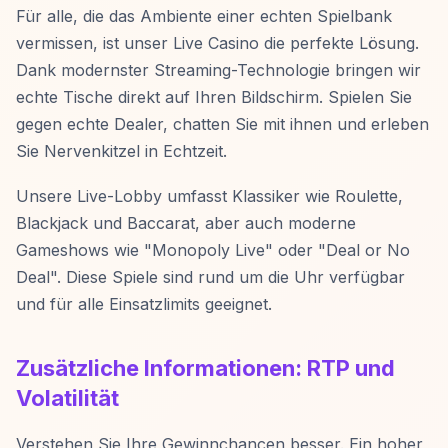
Für alle, die das Ambiente einer echten Spielbank
vermissen, ist unser Live Casino die perfekte Lösung.
Dank modernster Streaming-Technologie bringen wir
echte Tische direkt auf Ihren Bildschirm. Spielen Sie
gegen echte Dealer, chatten Sie mit ihnen und erleben
Sie Nervenkitzel in Echtzeit.
Unsere Live-Lobby umfasst Klassiker wie Roulette,
Blackjack und Baccarat, aber auch moderne
Gameshows wie "Monopoly Live" oder "Deal or No
Deal". Diese Spiele sind rund um die Uhr verfügbar
und für alle Einsatzlimits geeignet.
Zusätzliche Informationen: RTP und
Volatilität
Verstehen Sie Ihre Gewinnchancen besser. Ein hoher