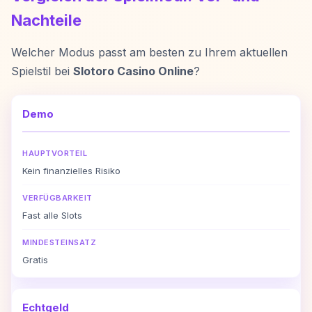
Nachteile
Welcher Modus passt am besten zu Ihrem aktuellen
Spielstil bei
Slotoro Casino Online
?
Demo
Kein finanzielles Risiko
Fast alle Slots
Gratis
Echtgeld