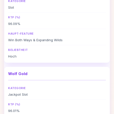
Slot
96.09%
Win Both Ways & Expanding Wilds
Hoch
Wolf Gold
Jackpot Slot
96.01%