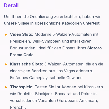
Detail
Um Ihnen die Orientierung zu erleichtern, haben wir
unsere Spiele in übersichtliche Kategorien unterteilt:
Video Slots:
Moderne 5-Walzen-Automaten mit
Freispielen, Wild-Symbolen und interaktiven
Bonusrunden. Ideal für den Einsatz Ihres
Slotoro
Promo Code
.
Klassische Slots:
3-Walzen-Automaten, die an die
einarmigen Banditen aus Las Vegas erinnern.
Einfaches Gameplay, schnelle Gewinne.
Tischspiele:
Testen Sie Ihr Können bei Klassikern
wie Roulette, Blackjack, Baccarat und Poker in
verschiedenen Varianten (European, American,
French).