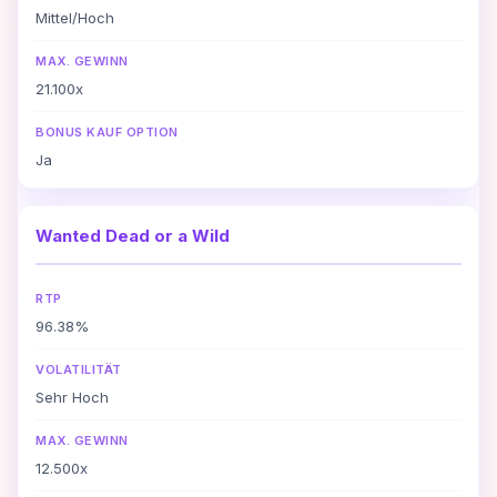
Mittel/Hoch
21.100x
Ja
Wanted Dead or a Wild
96.38%
Sehr Hoch
12.500x