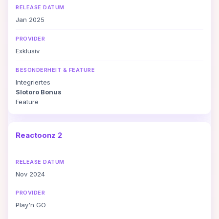
Jan 2025
Exklusiv
Integriertes
Slotoro Bonus
Feature
Reactoonz 2
Nov 2024
Play'n GO