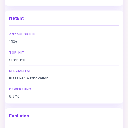
NetEnt
150+
Starburst
Klassiker & Innovation
9.9/10
Evolution